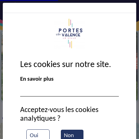
Les cookies sur notre site.
En savoir plus
Chasse aux oeufs au parc L. Lagrange
Acceptez-vous les cookies
VIE MUNICIPALE
Ressources documentaires
>
>
>
analytiques ?
Chasse aux oeufs 2024
Oui
Non