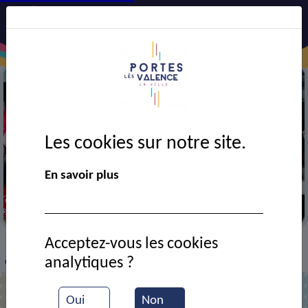
Les cookies sur notre site.
En savoir plus
Au corso
Acceptez-vous les cookies
VIE MUNICIPALE
Ressources documentaires
>
>
>
analytiques ?
Char du corso
Oui
Non