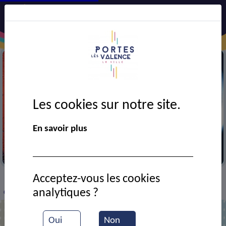
Les cookies sur notre site.
En savoir plus
Salon du vin
Acceptez-vous les cookies
VIE MUNICIPALE
Ressources documentaires
>
>
>
analytiques ?
Char du corso
Oui
Non