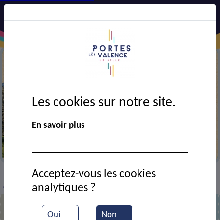
Les cookies sur notre site.
En savoir plus
Semaine verte 2025
Acceptez-vous les cookies
VIE MUNICIPALE
Ressources documentaires
>
>
>
analytiques ?
C’est parti pour la Semaine Verte !
Oui
Non