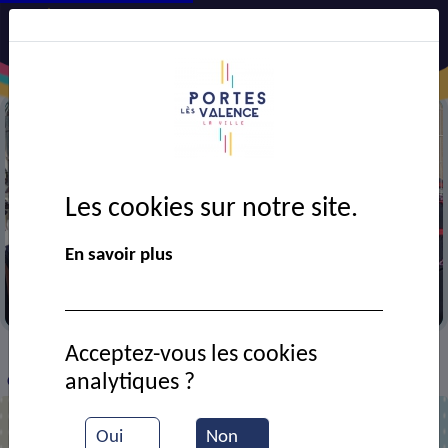
Les cookies sur notre site.
En savoir plus
Hommage aux pompiers disparus
Acceptez-vous les cookies
VIE MUNICIPALE
Ressources documentaires
>
>
>
analytiques ?
Cérémonie en l'honneur des pompiers
Oui
Non