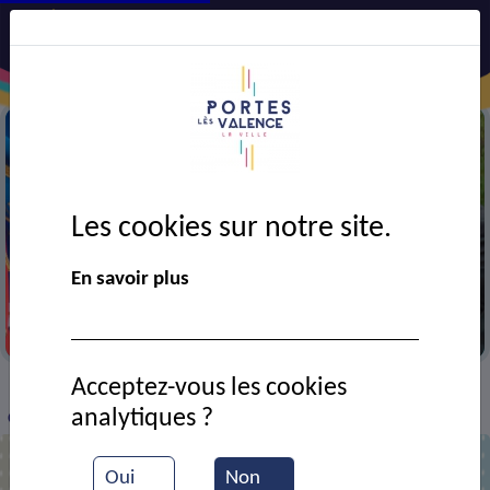
Les cookies sur notre site.
En savoir plus
Cérémonie du 19 mars
Acceptez-vous les cookies
VIE MUNICIPALE
Ressources documentaires
>
>
>
analytiques ?
Cérémonie du Cessez le feu du 19 mars 1962
Oui
Non