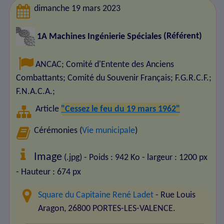
dimanche 19 mars 2023
1A Machines Ingénierie Spéciales
(Référent)
ANCAC
;
Comité d'Entente des Anciens
Combattants
;
Comité du Souvenir Français
;
F.G.R.C.F.
;
F.N.A.C.A.
;
Article
"Cessez le feu du 19 mars 1962"
Cérémonies (
Vie municipale
)
Image
(.jpg) - Poids : 942 Ko
- largeur : 1200 px
- Hauteur : 674 px
Square du Capitaine René Ladet
- Rue Louis
Aragon, 26800 PORTES-LES-VALENCE.