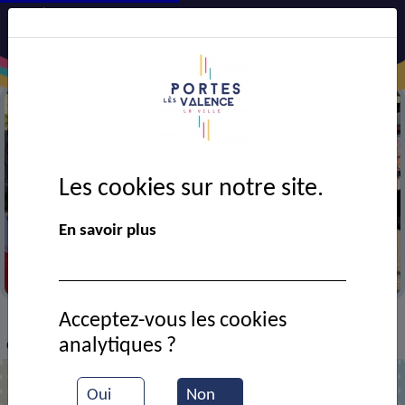
Les cookies sur notre site.
En savoir plus
Cérémonie des Tragédies des 7 et 8 juillet 1944
Acceptez-vous les cookies
VIE MUNICIPALE
Ressources documentaires
>
>
>
analytiques ?
Cérémonie du centenaire de l'armistice
Oui
Non