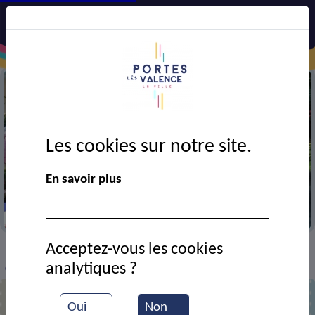
Les cookies sur notre site.
En savoir plus
Cérémonie du 8 mai 1945
Acceptez-vous les cookies
VIE MUNICIPALE
Ressources documentaires
>
>
>
analytiques ?
Cérémonie du 8 mai
Oui
Non