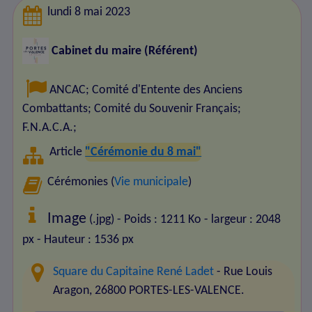
lundi 8 mai 2023
Cabinet du maire (Référent)
ANCAC
;
Comité d'Entente des Anciens
Combattants
;
Comité du Souvenir Français
;
F.N.A.C.A.
;
Article
"Cérémonie du 8 mai"
Cérémonies (
Vie municipale
)
Image
(.jpg) - Poids : 1211 Ko
- largeur : 2048
px
- Hauteur : 1536 px
Square du Capitaine René Ladet
- Rue Louis
Aragon, 26800 PORTES-LES-VALENCE.