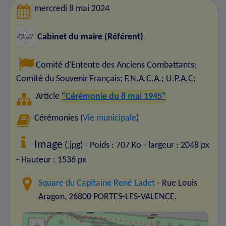
mercredi 8 mai 2024
Cabinet du maire (Référent)
Comité d'Entente des Anciens Combattants
;
Comité du Souvenir Français
;
F.N.A.C.A.
;
U.P.A.C
;
Article
"Cérémonie du 8 mai 1945"
Cérémonies (
Vie municipale
)
Image
(.jpg) - Poids : 707 Ko
- largeur : 2048 px
- Hauteur : 1536 px
Square du Capitaine René Ladet
- Rue Louis
Aragon, 26800 PORTES-LES-VALENCE.
+