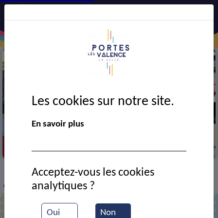
Les cookies sur notre site.
En savoir plus
Cérémonie des Tragédies des 7 et 8 juillet 1944
Acceptez-vous les cookies
VIE MUNICIPALE
Ressources documentaires
>
>
>
analytiques ?
Cérémonie du 8 mai 1945
Oui
Non