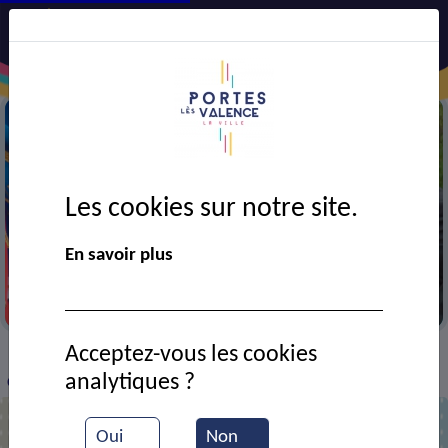
Les cookies sur notre site.
En savoir plus
Cérémonie du 19 mars
Acceptez-vous les cookies
VIE MUNICIPALE
Ressources documentaires
>
>
>
analytiques ?
Cérémonie du 19 mars 1962
Oui
Non