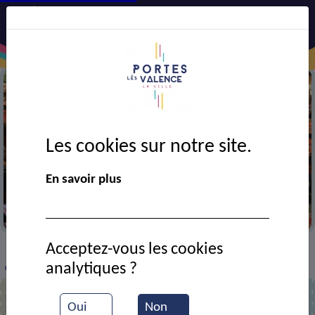
Les cookies sur notre site.
En savoir plus
Portes en fête
Acceptez-vous les cookies
VIE MUNICIPALE
Ressources documentaires
>
>
>
analytiques ?
Cérémonie de l'armistice
Oui
Non