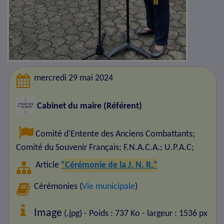
mercredi 29 mai 2024
Cabinet du maire (Référent)
Comité d'Entente des Anciens Combattants
;
Comité du Souvenir Français
;
F.N.A.C.A.
;
U.P.A.C
;
Article
"Cérémonie de la J. N. R."
Cérémonies (
Vie municipale
)
Image
(.jpg) - Poids : 737 Ko
- largeur : 1536 px