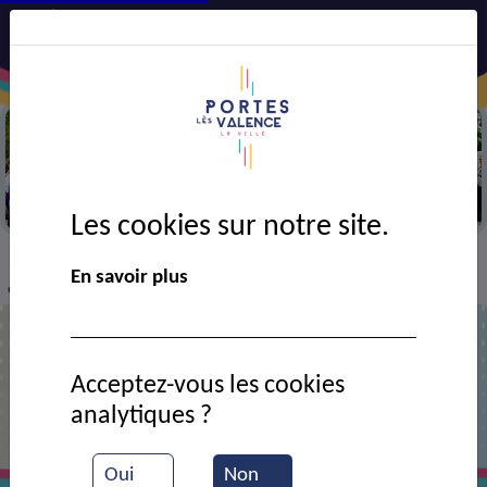
Cérémonie du drame du 7 et 8 juillet
Les cookies sur notre site.
VIE MUNICIPALE
Ressources documentaires
>
>
>
En savoir plus
cérémonie de la J. N. R. 2024
Acceptez-vous les cookies
cérémonie de la J. N. R. 2024
analytiques ?
Oui
Non