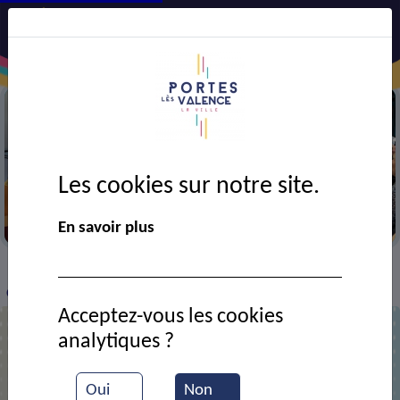
Les cookies sur notre site.
Semaine bleue
En savoir plus
VIE MUNICIPALE
Ressources documentaires
>
>
>
C.E.G.
Acceptez-vous les cookies
analytiques ?
C.E.G.
Oui
Non