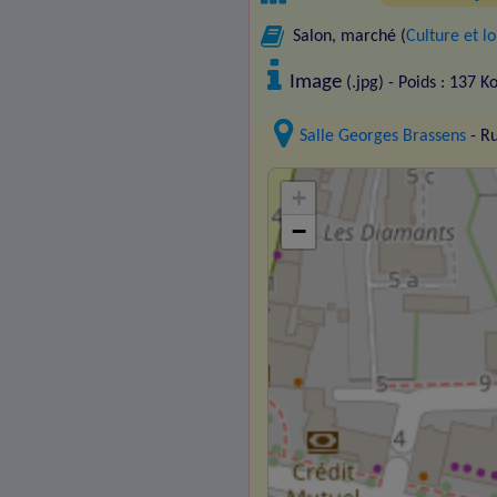
Salon, marché (
Culture et lo
Image
(.jpg) - Poids : 137 K
Salle Georges Brassens
- R
+
−