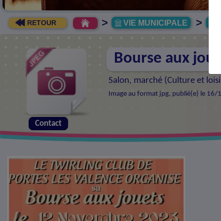
>
>
VIE MUNICIPALE
R
RETOUR
Bourse aux joue
Salon, marché (
Culture et loisi
Image au format jpg, publié(e) le 16/
Contact