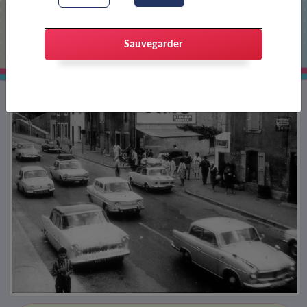
Bouchons sur la N.7 durant les
départs en vacance estivales
Sauvegarder