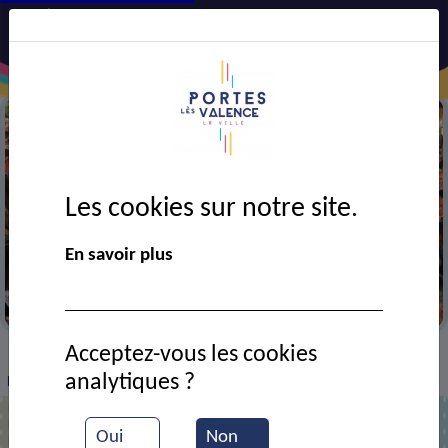
Les cookies sur notre site.
En savoir plus
Portes en fête
Acceptez-vous les cookies
VIE MUNICIPALE
Ressources documentaires
>
>
>
analytiques ?
Bouchons sur la N.7 durant les départs en vacance estivales
Oui
Non