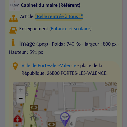
Cabinet du maire (Référent)
Article
"Belle rentrée à tous !"
Enseignement (
Enfance et scolaire
)
Image
(.png) - Poids : 740 Ko
- largeur : 800 px
-
Hauteur : 591 px
Ville de Portes-lès-Valence
- place de la
République, 26800 PORTES-LES-VALENCE.
+
−