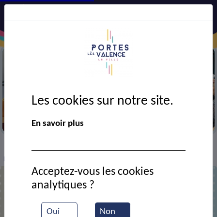
Les cookies sur notre site.
Semaine bleue
En savoir plus
VIE MUNICIPALE
Ressources documentaires
>
>
>
Belle rentrée à tous !
Acceptez-vous les cookies
analytiques ?
Belle rentrée à tous !
Oui
Non