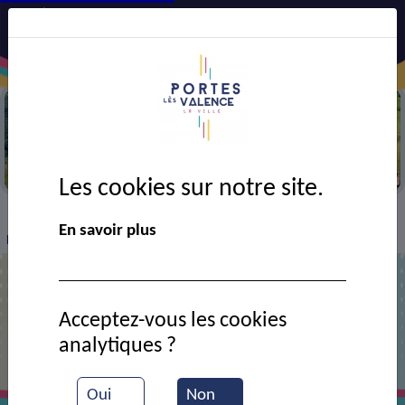
Randonnée
Les cookies sur notre site.
VIE MUNICIPALE
Ressources documentaires
>
>
>
En savoir plus
Battle hip hop
Acceptez-vous les cookies
Battle hip hop
analytiques ?
Oui
Non