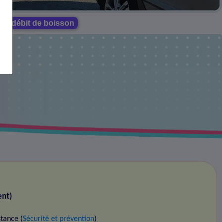
 de débit de boisson
ent)
stance (
Sécurité et prévention
)