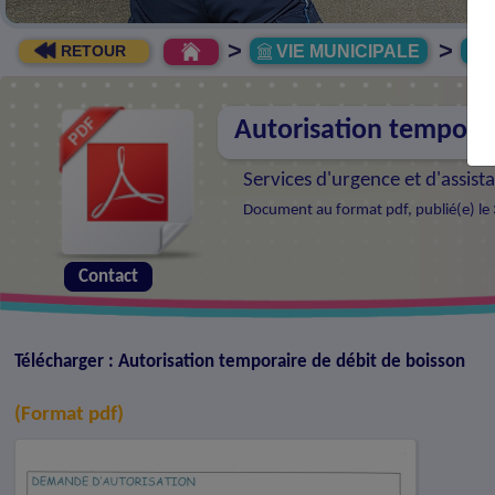
>
>
VIE MUNICIPALE
R
RETOUR
Autorisation temporai
Services d'urgence et d'assist
Document au format pdf, publié(e) le 
Contact
Télécharger : Autorisation temporaire de débit de boisson
(Format pdf)