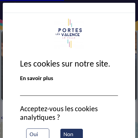
Les cookies sur notre site.
En savoir plus
Entrainement de boxe
Acceptez-vous les cookies
VIE MUNICIPALE
Ressources documentaires
Au
>
>
>
analytiques ?
club de boxe
Oui
Non