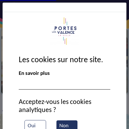
Les cookies sur notre site.
En savoir plus
Déjeuner du centre de loisirs à la salle des Brulâts
Acceptez-vous les cookies
VIE MUNICIPALE
Ressources documentaires
>
>
>
analytiques ?
Atelier de danse
Oui
Non