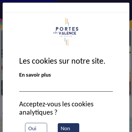
Les cookies sur notre site.
En savoir plus
Corso
Acceptez-vous les cookies
VIE MUNICIPALE
Ressources documentaires
>
>
>
analytiques ?
Atelier Corso pour le CMJ ( corso 2023)
Oui
Non