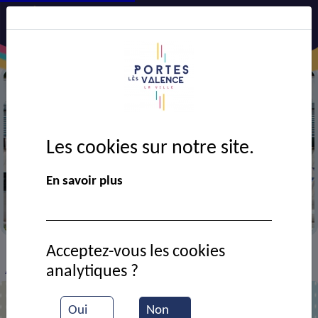
Les cookies sur notre site.
En savoir plus
Mairie
Acceptez-vous les cookies
VIE MUNICIPALE
Ressources documentaires
>
>
>
analytiques ?
Arrêté d'approbation du plan communal de sauvegarde
Oui
Non