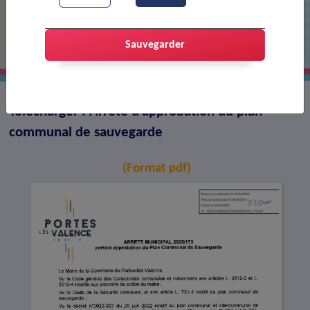
Arrêté d'approbation du plan
communal de sauvegarde
Sauvegarder
Télécharger : Arrêté d'approbation du plan
communal de sauvegarde
(Format pdf)