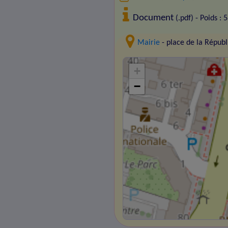
Document
(.pdf) - Poids : 
Mairie
- place de la Répu
+
−