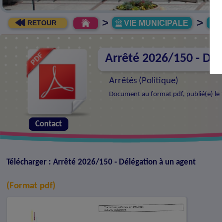
>
>
VIE MUNICIPALE
R
RETOUR
Arrêté 2026/150 - Dél
Arrêtés (
Politique
)
Document au format pdf, publié(e) le 
Contact
Télécharger : Arrêté 2026/150 - Délégation à un agent
(Format pdf)