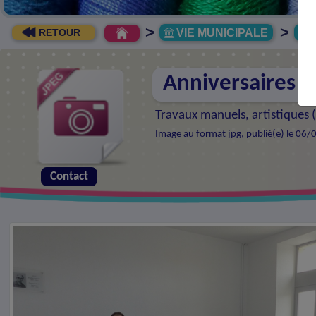
>
>
VIE MUNICIPALE
R
RETOUR
Anniversaires d
Travaux manuels, artistiques 
Image au format jpg, publié(e) le 06/
Contact