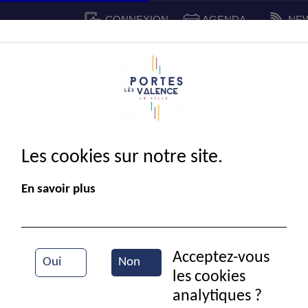
CONNEXION
AGENDA
NE
CADRE DE VIE
SPORT ET 
IE MUNICIPALE
Les cookies sur notre site.
En savoir plus
Acceptez-vous
Oui
Non
les cookies
Coutures
analytiques ?