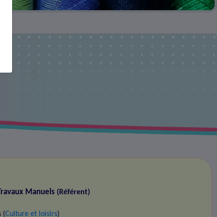
M
 Travaux Manuels
(Référent)
 (
Culture et loisirs
)