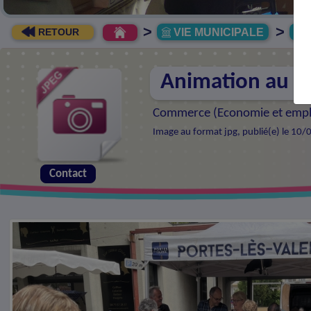
>
>
VIE MUNICIPALE
R
RETOUR
Animation au 
Commerce (
Economie et empl
Image au format jpg, publié(e) le 10/
Contact