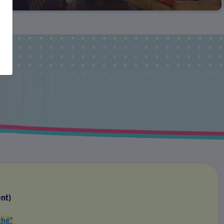
nt)
ché"