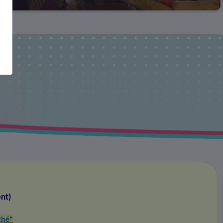
nt)
ché"