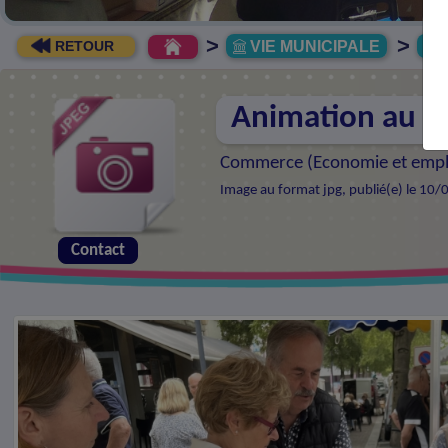
>
>
VIE MUNICIPALE
R
RETOUR
Animation au 
Commerce (
Economie et empl
Image au format jpg, publié(e) le 10/
Contact