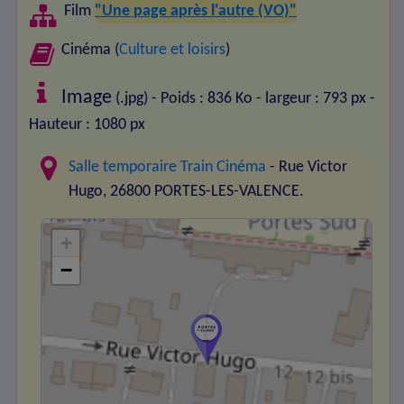
Film
"Une page après l'autre (VO)"
Cinéma (
Culture et loisirs
)
Image
(.jpg) - Poids : 836 Ko
- largeur : 793 px
-
Hauteur : 1080 px
Salle temporaire Train Cinéma
- Rue Victor
Hugo, 26800 PORTES-LES-VALENCE.
+
−