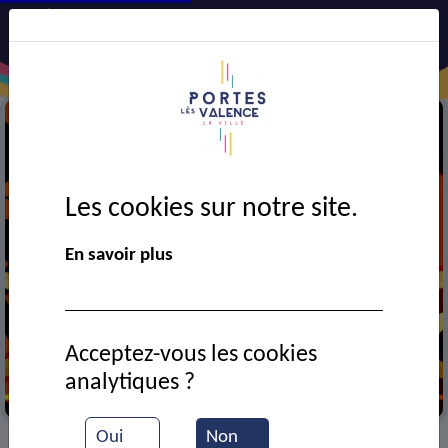
Les cookies sur notre site.
En savoir plus
Acceptez-vous les cookies
analytiques ?
Cinéma
Oui
Non
VIE MUNICIPALE
Ressources documentaires
>
>
>