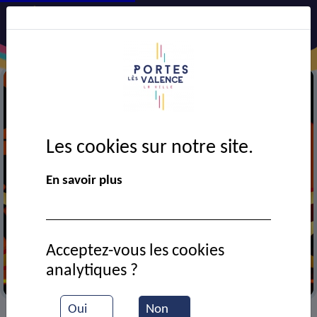
Les cookies sur notre site.
En savoir plus
Acceptez-vous les cookies
analytiques ?
Cinéma
Oui
Non
VIE MUNICIPALE
Ressources documentaires
>
>
>