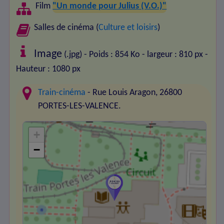
Film
"Un monde pour Julius (V.O.)"
Salles de cinéma (
Culture et loisirs
)
Image
(.jpg) - Poids : 854 Ko
- largeur : 810 px
-
Hauteur : 1080 px
Train-cinéma
- Rue Louis Aragon, 26800
PORTES-LES-VALENCE.
+
−