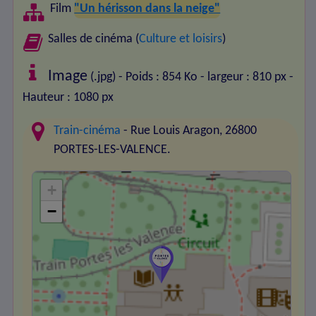
Film
"Un hérisson dans la neige"
Salles de cinéma (
Culture et loisirs
)
Image
(.jpg) - Poids : 854 Ko
- largeur : 810 px
-
Hauteur : 1080 px
Train-cinéma
- Rue Louis Aragon, 26800
PORTES-LES-VALENCE.
+
−