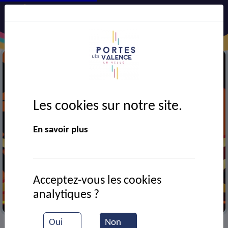
Les cookies sur notre site.
En savoir plus
Acceptez-vous les cookies
analytiques ?
Cinéma
Oui
Non
VIE MUNICIPALE
Ressources documentaires
>
>
>