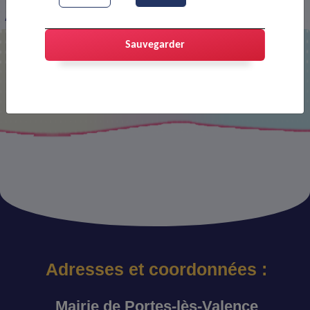
Affiche : Tu ne mentiras point (VO)
Sauvegarder
Aucun document trouvé
Adresses et coordonnées :
Mairie de Portes-lès-Valence