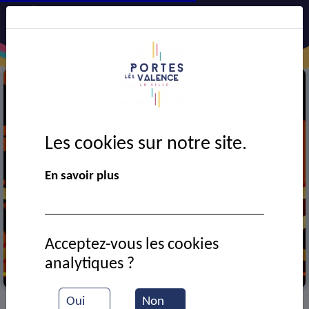
Les cookies sur notre site.
En savoir plus
Acceptez-vous les cookies
analytiques ?
Cinéma
Oui
Non
VIE MUNICIPALE
Ressources documentaires
>
>
>