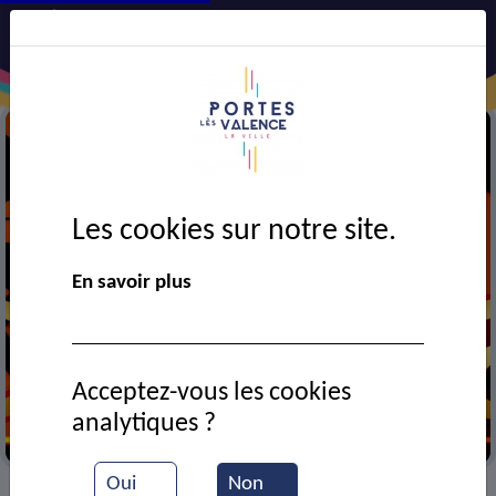
Les cookies sur notre site.
En savoir plus
Acceptez-vous les cookies
analytiques ?
Cinéma
Oui
Non
VIE MUNICIPALE
Ressources documentaires
>
>
>