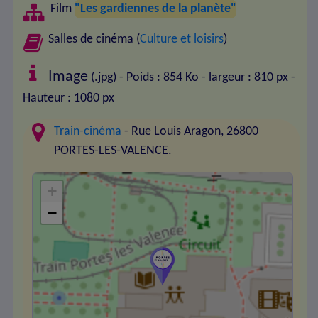
Film
"Les gardiennes de la planète"
Salles de cinéma (
Culture et loisirs
)
Image
(.jpg) - Poids : 854 Ko
- largeur : 810 px
-
Hauteur : 1080 px
Train-cinéma
- Rue Louis Aragon, 26800
PORTES-LES-VALENCE.
+
−