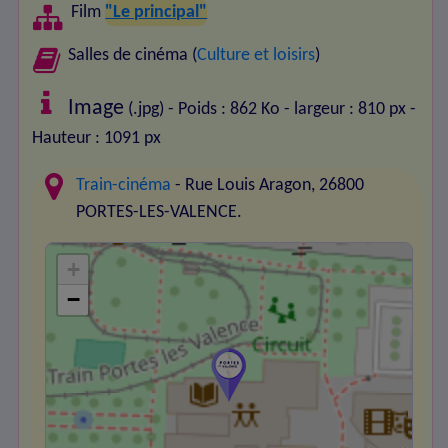
Film
"Le principal"
Salles de cinéma (
Culture et loisirs
)
Image
(.jpg) - Poids : 862 Ko
- largeur : 810 px
-
Hauteur : 1091 px
Train-cinéma
- Rue Louis Aragon, 26800
PORTES-LES-VALENCE.
+
−