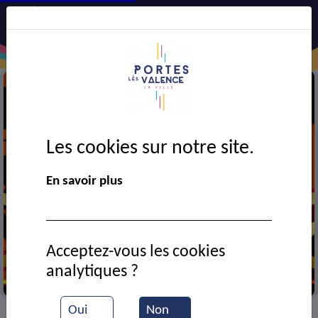
Les cookies sur notre site.
En savoir plus
Acceptez-vous les cookies
analytiques ?
Cinéma
Oui
Non
VIE MUNICIPALE
Ressources documentaires
>
>
>