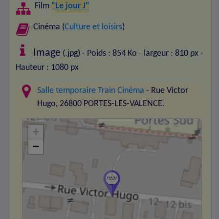
Film
"Le jour J"
Cinéma (
Culture et loisirs
)
Image
(.jpg) - Poids : 854 Ko
- largeur : 810 px
-
Hauteur : 1080 px
Salle temporaire Train Cinéma
- Rue Victor
Hugo, 26800 PORTES-LES-VALENCE.
+
−