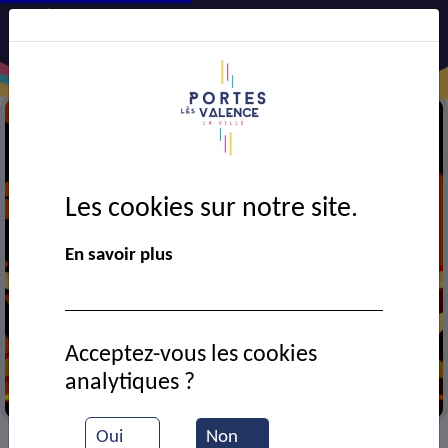
Les cookies sur notre site.
En savoir plus
Acceptez-vous les cookies
analytiques ?
Cinéma
Oui
Non
VIE MUNICIPALE
Ressources documentaires
>
>
>