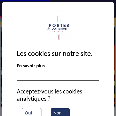
Les cookies sur notre site.
En savoir plus
Acceptez-vous les cookies
analytiques ?
Cinéma
Oui
Non
VIE MUNICIPALE
Ressources documentaires
>
>
>