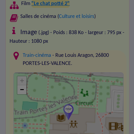
Film
"Le chat potté 2"
Salles de cinéma (
Culture et loisirs
)
Image
(.jpg) - Poids : 838 Ko
- largeur : 795 px
-
Hauteur : 1080 px
Train-cinéma
- Rue Louis Aragon, 26800
PORTES-LES-VALENCE.
+
−