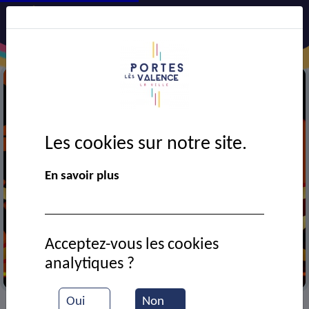
Les cookies sur notre site.
En savoir plus
Acceptez-vous les cookies
analytiques ?
Cinéma
Oui
Non
VIE MUNICIPALE
Ressources documentaires
>
>
>