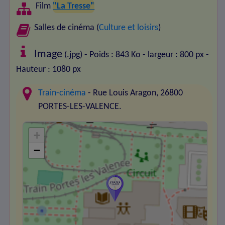
Film
"La Tresse"
Salles de cinéma (
Culture et loisirs
)
Image
(.jpg) - Poids : 843 Ko
- largeur : 800 px
-
Hauteur : 1080 px
Train-cinéma
- Rue Louis Aragon, 26800
PORTES-LES-VALENCE.
+
−