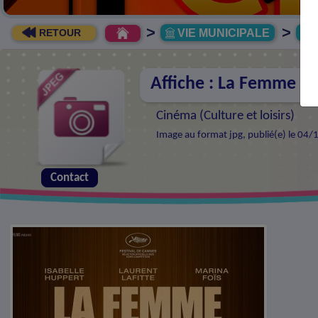
>
>
VIE MUNICIPALE
R
RETOUR
Affiche : La Femme la
Cinéma (
Culture et loisirs
)
Image au format jpg, publié(e) le 04/
Contact