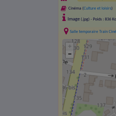
Cinéma (
Culture et loisirs
)
Image
(.jpg) - Poids : 836 K
Salle temporaire Train Ci
+
−