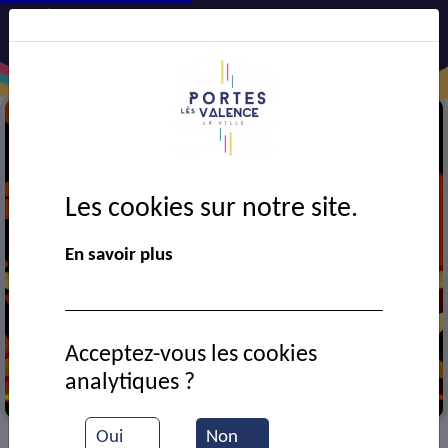
Les cookies sur notre site.
En savoir plus
Acceptez-vous les cookies
analytiques ?
Cinéma
Oui
Non
VIE MUNICIPALE
Ressources documentaires
>
>
>