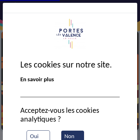
Les cookies sur notre site.
En savoir plus
Acceptez-vous les cookies
analytiques ?
Cinéma
Oui
Non
VIE MUNICIPALE
Ressources documentaires
>
>
>