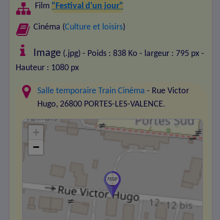
Film
"Festival d'un jour"
Cinéma (
Culture et loisirs
)
Image
(.jpg) - Poids : 838 Ko
- largeur : 795 px
-
Hauteur : 1080 px
Salle temporaire Train Cinéma
- Rue Victor
Hugo, 26800 PORTES-LES-VALENCE.
+
−