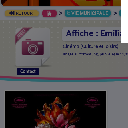
>
>
VIE MUNICIPALE
R
RETOUR
Affiche : Emilia
Cinéma (
Culture et loisirs
)
Image au format jpg, publié(e) le 11/
Contact