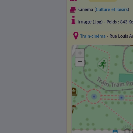
Cinéma (
Culture et loisirs
)
Image
(.jpg) - Poids : 843 K
Train-cinéma
- Rue Louis 
+
−