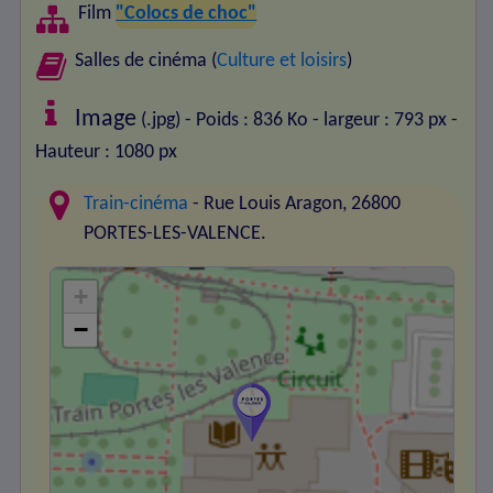
Film
"Colocs de choc"
Salles de cinéma (
Culture et loisirs
)
Image
(.jpg) - Poids : 836 Ko
- largeur : 793 px
-
Hauteur : 1080 px
Train-cinéma
- Rue Louis Aragon, 26800
PORTES-LES-VALENCE.
+
−