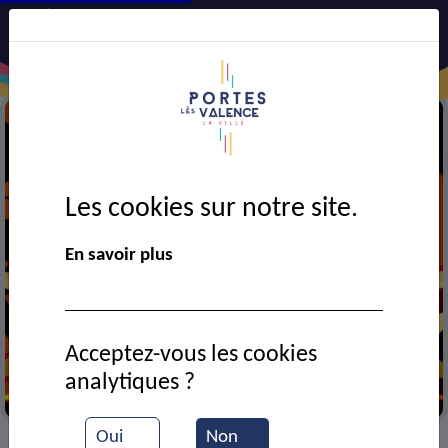
Les cookies sur notre site.
En savoir plus
Acceptez-vous les cookies
analytiques ?
Cinéma
Oui
Non
VIE MUNICIPALE
Ressources documentaires
>
>
>