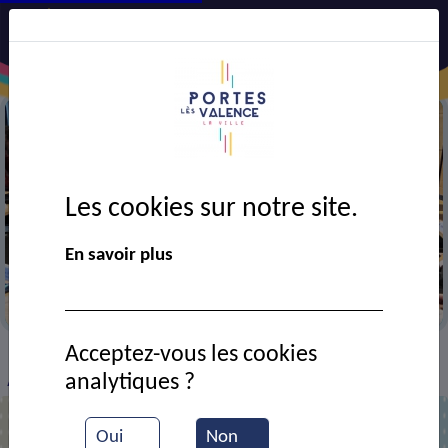
Les cookies sur notre site.
En savoir plus
Réunion du CMJ
Acceptez-vous les cookies
VIE MUNICIPALE
Ressources documentaires
>
>
>
analytiques ?
Affiche : Cinéma plein-air : les Tuches 4
Oui
Non