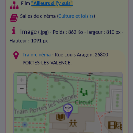
Film
"Ailleurs si j'y suis"
Salles de cinéma (
Culture et loisirs
)
Image
(.jpg) - Poids : 862 Ko
- largeur : 810 px
-
Hauteur : 1091 px
Train-cinéma
- Rue Louis Aragon, 26800
PORTES-LES-VALENCE.
+
−