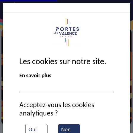
Les cookies sur notre site.
En savoir plus
Acceptez-vous les cookies
analytiques ?
Cinéma
Oui
Non
VIE MUNICIPALE
Ressources documentaires
>
>
>