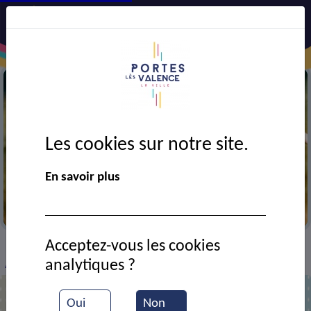
Les cookies sur notre site.
En savoir plus
Chasse
Acceptez-vous les cookies
VIE MUNICIPALE
Ressources documentaires
>
>
>
analytiques ?
ACCA
Oui
Non