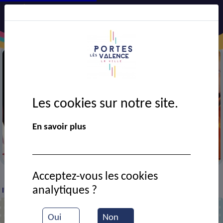
Les cookies sur notre site.
En savoir plus
Ecole de musique
Acceptez-vous les cookies
VIE MUNICIPALE
Ressources documentaires
A
>
>
>
analytiques ?
l'école de musique
Oui
Non