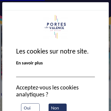
Les cookies sur notre site.
En savoir plus
A la colonie de Boulc
Acceptez-vous les cookies
VIE MUNICIPALE
Ressources documentaires
A
>
>
>
analytiques ?
la colonie de Boulc
Oui
Non