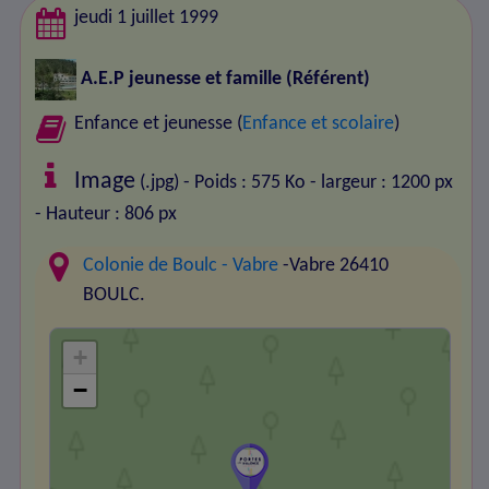
jeudi 1 juillet 1999
A.E.P jeunesse et famille
(Référent)
Enfance et jeunesse (
Enfance et scolaire
)
Image
(.jpg) - Poids : 575 Ko
- largeur : 1200 px
- Hauteur : 806 px
Colonie de Boulc - Vabre
-Vabre 26410
BOULC.
+
−