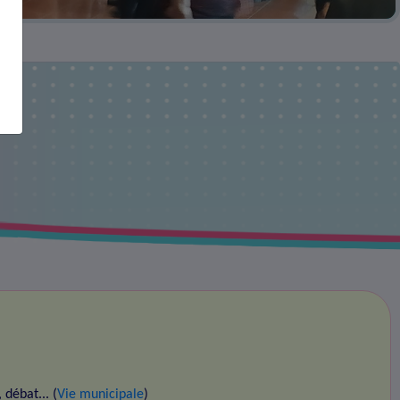
débat... (
Vie municipale
)