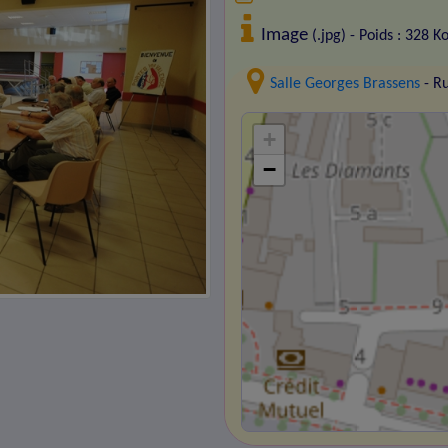
Image
(.jpg) - Poids : 328 K
Salle Georges Brassens
- R
+
−