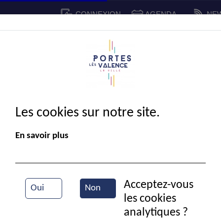
CONNEXION
AGENDA
NE
CADRE DE VIE
SPORT ET 
IE MUNICIPALE
Les cookies sur notre site.
En savoir plus
Acceptez-vous
Oui
Non
les cookies
Thé dansant de la FNACA
analytiques ?