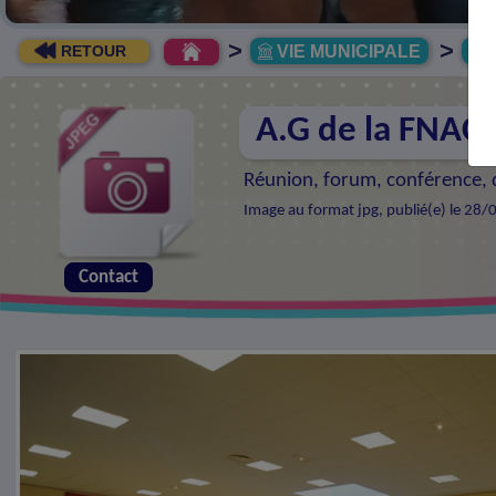
>
>
VIE MUNICIPALE
R
RETOUR
A.G de la FNAC
Réunion, forum, conférence, d
Image au format jpg, publié(e) le 28/
Contact