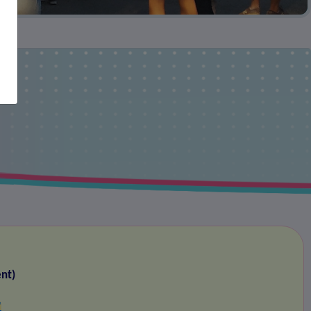
nt)
"