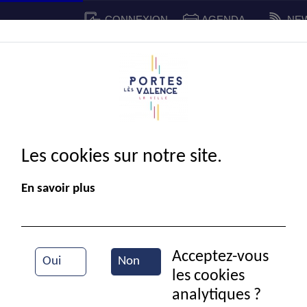
CONNEXION
AGENDA
NE
CADRE DE VIE
SPORT ET 
IE MUNICIPALE
Les cookies sur notre site.
En savoir plus
Acceptez-vous
Oui
Non
les cookies
Rentrée des classes à l'école Voltaire
analytiques ?