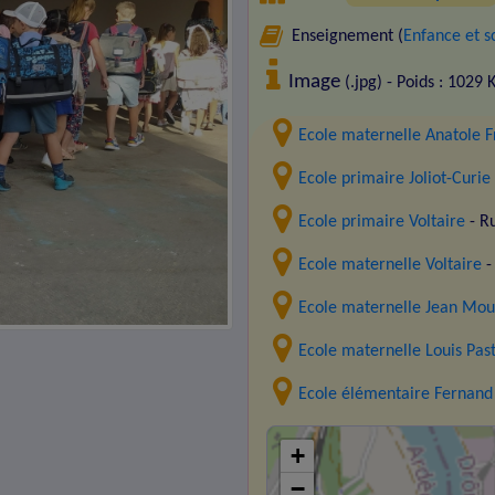
Enseignement (
Enfance et s
Image
(.jpg) - Poids : 1029 
Ecole maternelle Anatole 
Ecole primaire Joliot-Curie
Ecole primaire Voltaire
- R
Ecole maternelle Voltaire
-
Ecole maternelle Jean Mou
Ecole maternelle Louis Pas
Ecole élémentaire Fernand
+
−