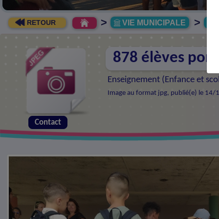
>
>
VIE MUNICIPALE
R
RETOUR
878 élèves port
Enseignement (
Enfance et sco
Image au format jpg, publié(e) le 14/
Contact