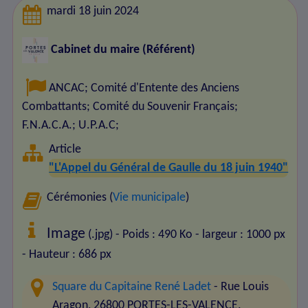
mardi 18 juin 2024
Cabinet du maire (Référent)
ANCAC
;
Comité d'Entente des Anciens
Combattants
;
Comité du Souvenir Français
;
F.N.A.C.A.
;
U.P.A.C
;
Article
"L'Appel du Général de Gaulle du 18 juin 1940"
Cérémonies (
Vie municipale
)
Image
(.jpg) - Poids : 490 Ko
- largeur : 1000 px
- Hauteur : 686 px
Square du Capitaine René Ladet
- Rue Louis
Aragon, 26800 PORTES-LES-VALENCE.