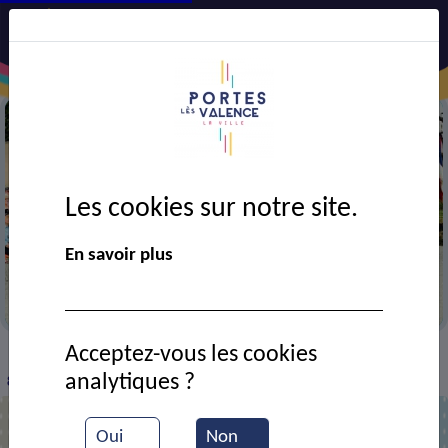
Les cookies sur notre site.
En savoir plus
Cérémonie des événements du 7 et 8 juillet 1944
Acceptez-vous les cookies
VIE MUNICIPALE
Ressources documentaires
>
>
>
analytiques ?
84e anniversaire Appel du Général de Gaulle du 18 juin 1940
Oui
Non