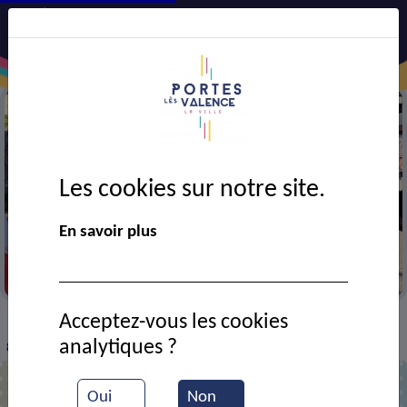
Les cookies sur notre site.
En savoir plus
Cérémonie des Tragédies des 7 et 8 juillet 1944
Acceptez-vous les cookies
VIE MUNICIPALE
Ressources documentaires
>
>
>
analytiques ?
80e anniversaire de la Tragédie des 7 et 8 juillet 1944
Oui
Non