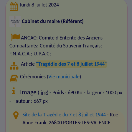
lundi 8 juillet 2024
Cabinet du maire (Référent)
ANCAC
;
Comité d'Entente des Anciens
Combattants
;
Comité du Souvenir Français
;
F.N.A.C.A.
;
U.P.A.C
;
Article
"Tragédie des 7 et 8 juillet 1944"
Cérémonies (
Vie municipale
)
Image
(.jpg) - Poids : 690 Ko
- largeur : 1000 px
- Hauteur : 667 px
Site de la Tragédie du 7 et 8 juillet 1944
- Rue
Anne Frank, 26800 PORTES-LES-VALENCE.