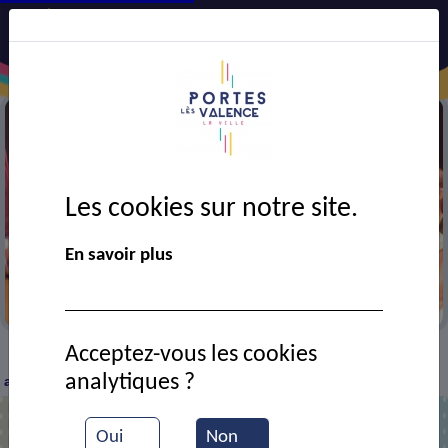
Les cookies sur notre site.
En savoir plus
Festival AJT
Acceptez-vous les cookies
VIE MUNICIPALE
Ressources documentaires
20
>
>
>
analytiques ?
ans d'AJT
Oui
Non